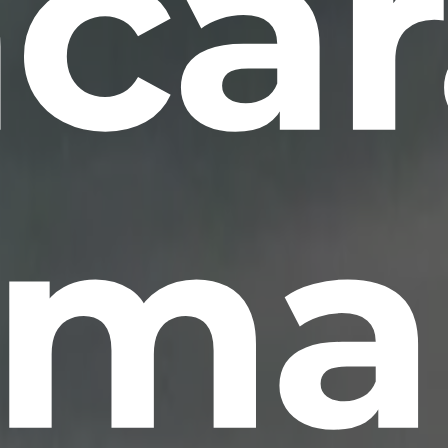
acar
rmal