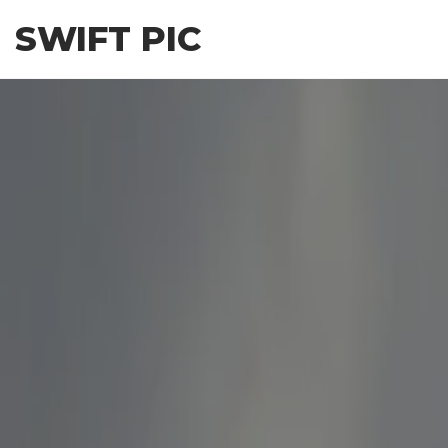
Skip
SWIFT PIC
to
the
content