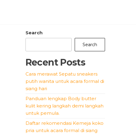
Search
Search
Recent Posts
Cara merawat Sepatu sneakers
putih wanita untuk acara formal di
siang hari
Panduan lengkap Body butter
kulit kering langkah demi langkah
untuk pemula.
Daftar rekomendasi Kemeja koko
pria untuk acara formal di siang