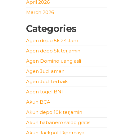
April 2026
March 2026
Categories
Agen depo 5k 24 Jam
Agen depo 5k terjamin
Agen Domino uang asli
Agen Judi aman
Agen Judi terbaik
Agen togel BNI
Akun BCA
Akun depo 10k terjamin
Akun habanero saldo gratis
Akun Jackpot Dipercaya