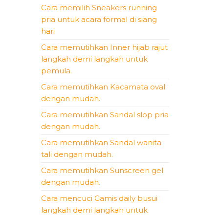
Cara memilih Sneakers running
pria untuk acara formal di siang
hari
Cara memutihkan Inner hijab rajut
langkah demi langkah untuk
pemula.
Cara memutihkan Kacamata oval
dengan mudah.
Cara memutihkan Sandal slop pria
dengan mudah.
Cara memutihkan Sandal wanita
tali dengan mudah.
Cara memutihkan Sunscreen gel
dengan mudah.
Cara mencuci Gamis daily busui
langkah demi langkah untuk