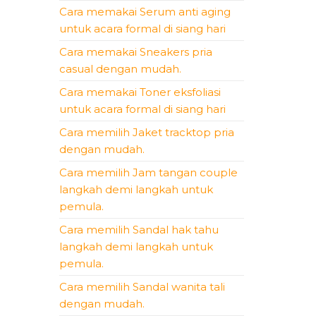
Cara memakai Serum anti aging
untuk acara formal di siang hari
Cara memakai Sneakers pria
casual dengan mudah.
Cara memakai Toner eksfoliasi
untuk acara formal di siang hari
Cara memilih Jaket tracktop pria
dengan mudah.
Cara memilih Jam tangan couple
langkah demi langkah untuk
pemula.
Cara memilih Sandal hak tahu
langkah demi langkah untuk
pemula.
Cara memilih Sandal wanita tali
dengan mudah.