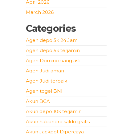
April 2026
March 2026
Categories
Agen depo 5k 24 Jam
Agen depo 5k terjamin
Agen Domino uang asli
Agen Judi aman
Agen Judi terbaik
Agen togel BNI
Akun BCA
Akun depo 10k terjamin
Akun habanero saldo gratis
Akun Jackpot Dipercaya