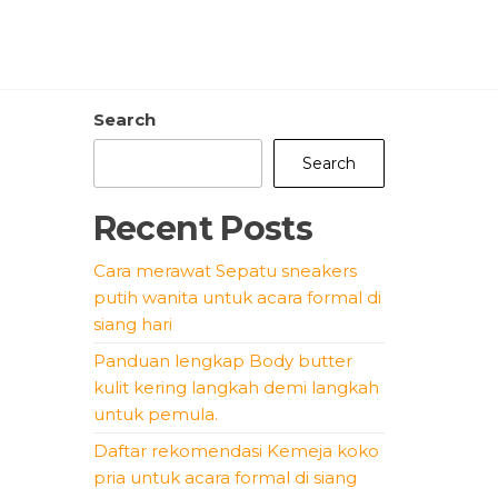
Search
Search
Recent Posts
Cara merawat Sepatu sneakers
putih wanita untuk acara formal di
siang hari
Panduan lengkap Body butter
kulit kering langkah demi langkah
untuk pemula.
Daftar rekomendasi Kemeja koko
pria untuk acara formal di siang