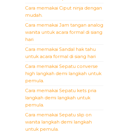
Cara memakai Ciput ninja dengan
mudah.
Cara memakai Jam tangan analog
wanita untuk acara formal di siang
hari
Cara memakai Sandal hak tahu
untuk acara formal di siang hari
Cara memakai Sepatu converse
high langkah demi langkah untuk
pemula.
Cara memakai Sepatu kets pria
langkah demi langkah untuk
pemula.
Cara memakai Sepatu slip on
wanita langkah demi langkah
untuk pemula.