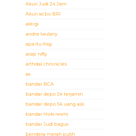
Akun Judi 24 Jam
Akun sicbo BRI
alergi
andre taulany
apa itu ihsg
arsip nifty
arthdal chronicles
as
bandar BCA
bandar depo 5k terjamin
bandar depo 5k uang asli
bandar Hoki resmi
bandar Judi bagus
bendera merah putih