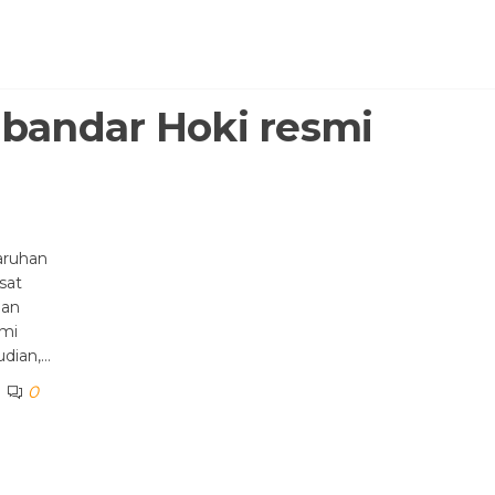
:
bandar Hoki resmi
aruhan
sat
man
smi
udian,…
0