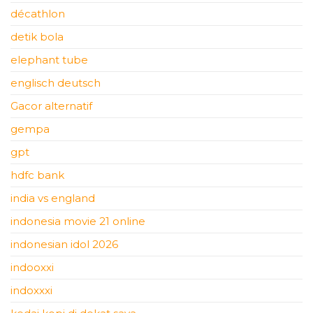
décathlon
detik bola
elephant tube
englisch deutsch
Gacor alternatif
gempa
gpt
hdfc bank
india vs england
indonesia movie 21 online
indonesian idol 2026
indooxxi
indoxxxi