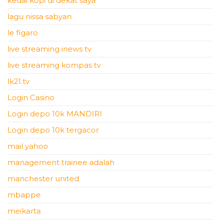
kedai kopi di dekat saya
lagu nissa sabyan
le figaro
live streaming inews tv
live streaming kompas tv
lk21.tv
Login Casino
Login depo 10k MANDIRI
Login depo 10k tergacor
mail yahoo
management trainee adalah
manchester united
mbappe
meikarta