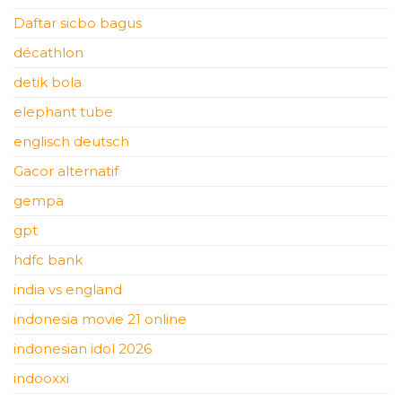
Daftar sicbo bagus
décathlon
detik bola
elephant tube
englisch deutsch
Gacor alternatif
gempa
gpt
hdfc bank
india vs england
indonesia movie 21 online
indonesian idol 2026
indooxxi