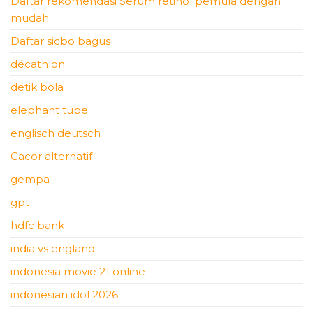
Daftar rekomendasi Serum retinol pemula dengan
mudah.
Daftar sicbo bagus
décathlon
detik bola
elephant tube
englisch deutsch
Gacor alternatif
gempa
gpt
hdfc bank
india vs england
indonesia movie 21 online
indonesian idol 2026