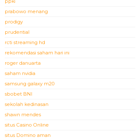
ppki
prabowo menang
prodigy
prudential
rcti streaming hd
rekomendasi saham hari ini
roger danuarta
saham nvidia
samsung galaxy m20
sbobet BNI
sekolah kedinasan
shawn mendes
situs Casino Online
situs Domino aman