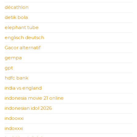
décathlon
detik bola
elephant tube
englisch deutsch
Gacor alternatif
gempa
gpt
hdfc bank
india vs england
indonesia movie 21 online
indonesian idol 2026
indooxxi
indoxxxi