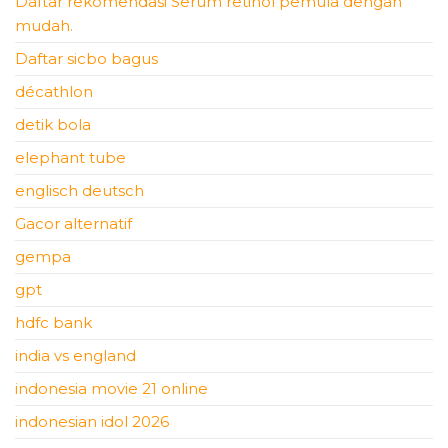
Daftar rekomendasi Serum retinol pemula dengan
mudah.
Daftar sicbo bagus
décathlon
detik bola
elephant tube
englisch deutsch
Gacor alternatif
gempa
gpt
hdfc bank
india vs england
indonesia movie 21 online
indonesian idol 2026