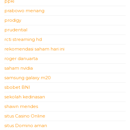
ppki
prabowo menang
prodigy
prudential
rcti streaming hd
rekomendasi saham hari ini
roger danuarta
saham nvidia
samsung galaxy m20
sbobet BNI
sekolah kedinasan
shawn mendes
situs Casino Online
situs Domino aman