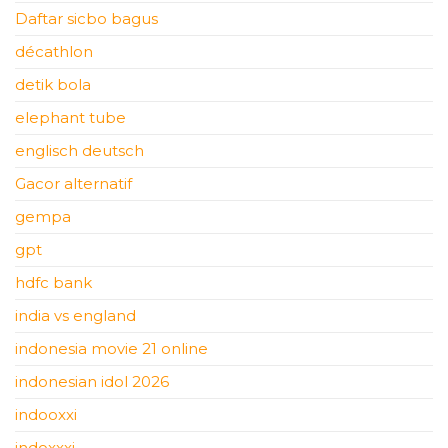
Daftar sicbo bagus
décathlon
detik bola
elephant tube
englisch deutsch
Gacor alternatif
gempa
gpt
hdfc bank
india vs england
indonesia movie 21 online
indonesian idol 2026
indooxxi
indoxxxi