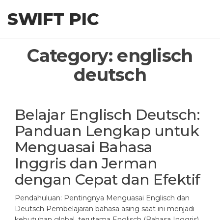
Skip
SWIFT PIC
to
the
content
Category:
englisch
deutsch
Belajar Englisch Deutsch:
Panduan Lengkap untuk
Menguasai Bahasa
Inggris dan Jerman
dengan Cepat dan Efektif
Pendahuluan: Pentingnya Menguasai Englisch dan
Deutsch Pembelajaran bahasa asing saat ini menjadi
kebutuhan global, terutama Englisch (Bahasa Inggris)