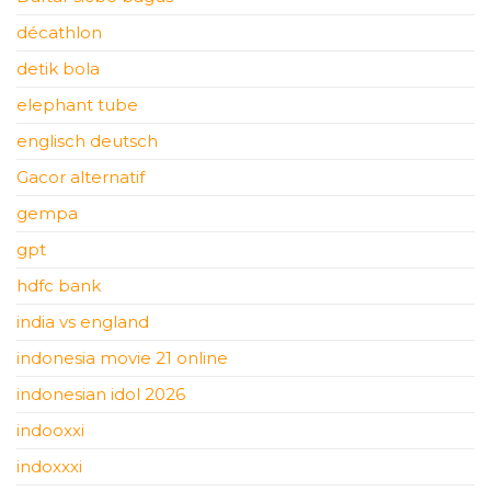
décathlon
detik bola
elephant tube
englisch deutsch
Gacor alternatif
gempa
gpt
hdfc bank
india vs england
indonesia movie 21 online
indonesian idol 2026
indooxxi
indoxxxi