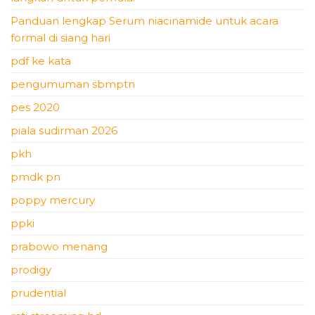
Panduan lengkap Serum niacinamide untuk acara
formal di siang hari
pdf ke kata
pengumuman sbmptn
pes 2020
piala sudirman 2026
pkh
pmdk pn
poppy mercury
ppki
prabowo menang
prodigy
prudential