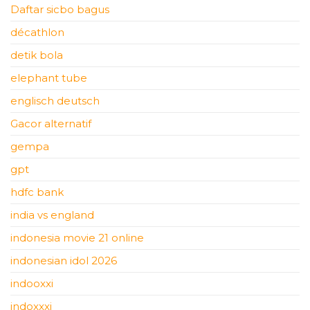
Daftar sicbo bagus
décathlon
detik bola
elephant tube
englisch deutsch
Gacor alternatif
gempa
gpt
hdfc bank
india vs england
indonesia movie 21 online
indonesian idol 2026
indooxxi
indoxxxi