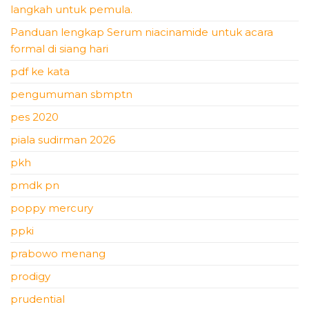
langkah untuk pemula.
Panduan lengkap Serum niacinamide untuk acara
formal di siang hari
pdf ke kata
pengumuman sbmptn
pes 2020
piala sudirman 2026
pkh
pmdk pn
poppy mercury
ppki
prabowo menang
prodigy
prudential