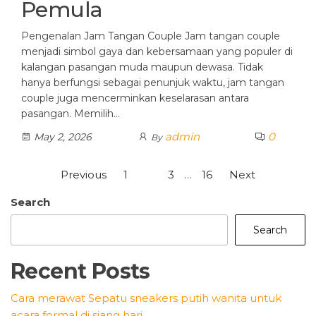
Pemula
Pengenalan Jam Tangan Couple Jam tangan couple
menjadi simbol gaya dan kebersamaan yang populer di
kalangan pasangan muda maupun dewasa. Tidak
hanya berfungsi sebagai penunjuk waktu, jam tangan
couple juga mencerminkan keselarasan antara
pasangan. Memilih…
admin
0
May 2, 2026
By
Posts
Previous
1
2
3
…
16
Next
pagination
Search
Search
Recent Posts
Cara merawat Sepatu sneakers putih wanita untuk
acara formal di siang hari