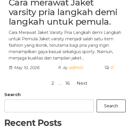
Cara merawat Jaket
varsity pria langkah demi
langkah untuk pemula.
Cara Merawat Jaket Varsity Pria Langkah demi Langkah
untuk Pemula Jaket varsity menjadi salah satu item
fashion yang ikonik, terutama bagi pria yang ingin
menampilkan gaya kasual sekaligus sporty. Namun,
menjaga kualitas dan tampilan jaket…
admin
0
May 10, 2026
By
Posts
1
2
…
16
Next
pagination
Search
Search
Recent Posts