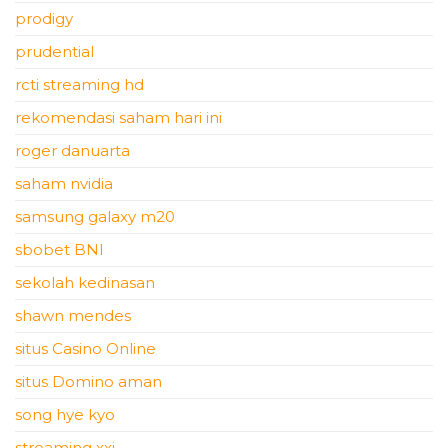
prodigy
prudential
rcti streaming hd
rekomendasi saham hari ini
roger danuarta
saham nvidia
samsung galaxy m20
sbobet BNI
sekolah kedinasan
shawn mendes
situs Casino Online
situs Domino aman
song hye kyo
streaming xxi