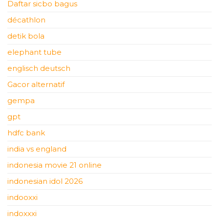
Daftar sicbo bagus
décathlon
detik bola
elephant tube
englisch deutsch
Gacor alternatif
gempa
gpt
hdfc bank
india vs england
indonesia movie 21 online
indonesian idol 2026
indooxxi
indoxxxi