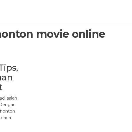
nonton movie online
Tips,
man
t
adi salah
. Dengan
enonton
i mana