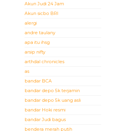
Akun Judi 24 Jam
Akun sicbo BRI
alergi
andre taulany
apa itu ihsg
arsip nifty
arthdal chronicles
as
bandar BCA
bandar depo 5k terjamin
bandar depo 5k uang asli
bandar Hoki resmi
bandar Judi bagus
bendera merah putih