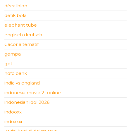
décathlon
detik bola
elephant tube
englisch deutsch
Gacor alternatif
gempa
gpt
hdfc bank
india vs england
indonesia movie 21 online
indonesian idol 2026
indooxxi
indoxxxi