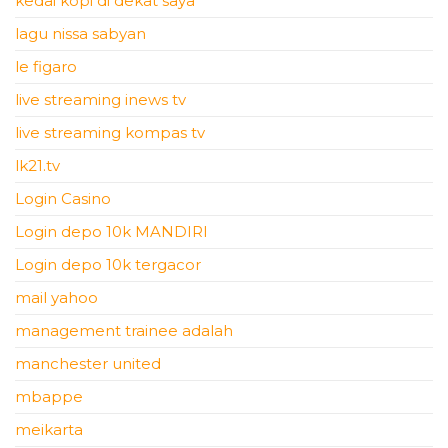
kedai kopi di dekat saya
lagu nissa sabyan
le figaro
live streaming inews tv
live streaming kompas tv
lk21.tv
Login Casino
Login depo 10k MANDIRI
Login depo 10k tergacor
mail yahoo
management trainee adalah
manchester united
mbappe
meikarta