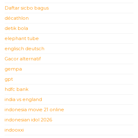
Daftar sicbo bagus
décathlon
detik bola
elephant tube
englisch deutsch
Gacor alternatif
gempa
gpt
hdfc bank
india vs england
indonesia movie 21 online
indonesian idol 2026
indooxxi