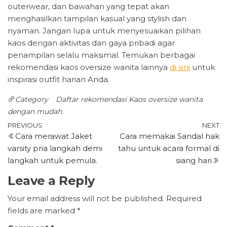
outerwear, dan bawahan yang tepat akan
menghasilkan tampilan kasual yang stylish dan
nyaman. Jangan lupa untuk menyesuaikan pilihan
kaos dengan aktivitas dan gaya pribadi agar
penampilan selalu maksimal. Temukan berbagai
rekomendasi kaos oversize wanita lainnya
di sini
untuk
inspirasi outfit harian Anda.
Category
Daftar rekomendasi Kaos oversize wanita
dengan mudah.
Post
Previous
N
PREVIOUS
NEXT
Cara merawat Jaket
Cara memakai Sandal hak
Post
P
navigation
varsity pria langkah demi
tahu untuk acara formal di
langkah untuk pemula.
siang hari
Leave a Reply
Your email address will not be published.
Required
fields are marked
*