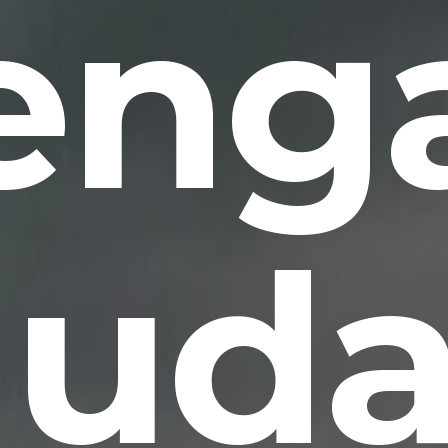
eng
uda