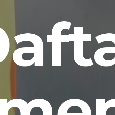
aft
omen