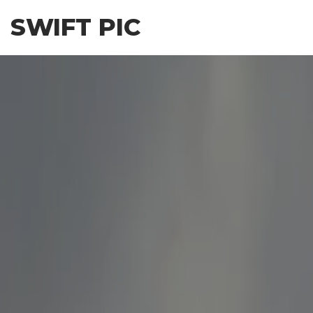
Skip
SWIFT PIC
to
the
content